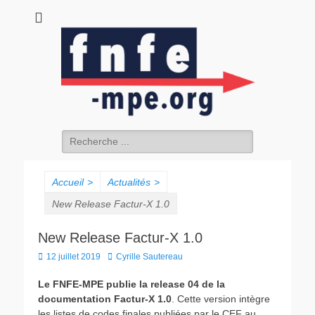
fnfe-mpe.org
L'envol de la facture électronique
Accueil
>
Actualités
>
New Release Factur-X 1.0
New Release Factur-X 1.0
12 juillet 2019
Cyrille Sautereau
Le FNFE-MPE publie la release 04 de la
documentation Factur-X 1.0
. Cette version intègre
les listes de codes finales publiées par le CEF au