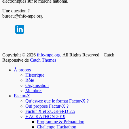
électroniques sur le marché national.
Une question ?
bureau@fnfe-mpe.org
Copyright © 2026
fnfe-mpe.org
. All Rights Reserved. | Catch
Responsive de
Catch Themes
À propos
Historique
Rôle
Organisation
Membres
Factur-X
Qu’est-ce que le format Factur-X ?
Qui propose Factur-X ?
Factur-X et ZUGFeRD 2.5
HACKATHON 2019
Programme & Préparation
Challenge Hackathon