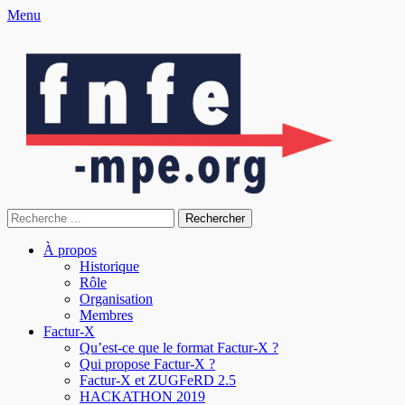
Menu
fnfe-mpe.org
L'envol de la facture électronique
À propos
Historique
Rôle
Organisation
Membres
Factur-X
Qu’est-ce que le format Factur-X ?
Qui propose Factur-X ?
Factur-X et ZUGFeRD 2.5
HACKATHON 2019