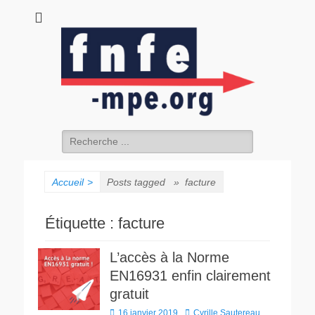
fnfe-mpe.org
L'envol de la facture électronique
Accueil
>
Posts tagged »
facture
Étiquette :
facture
L’accès à la Norme
EN16931 enfin clairement
gratuit
16 janvier 2019
Cyrille Sautereau