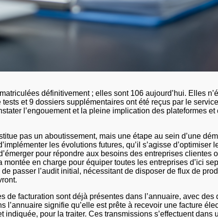
atriculées définitivement ; elles sont 106 aujourd’hui. Elles n’
tests et 9 dossiers supplémentaires ont été reçus par le servic
nstater l’engouement et la pleine implication des plateformes et
constitue pas un aboutissement, mais une étape au sein d’une dé
 d’implémenter les évolutions futures, qu’il s’agisse d’optimiser 
d’émerger pour répondre aux besoins des entreprises clientes 
à la montée en charge pour équiper toutes les entreprises d’ici 
n de passer l’audit initial, nécessitant de disposer de flux de pr
ront.
de facturation sont déjà présentes dans l’annuaire, avec des da
l’annuaire signifie qu’elle est prête à recevoir une facture él
et indiquée, pour la traiter. Ces transmissions s’effectuent dans