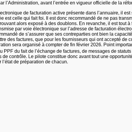
r l’Administration, avant l’entrée en vigueur officielle de la r
ctronique de facturation active présente dans l’annuaire, il est
 est celle qui fait foi. Il est donc recommandé de ne pas transm
trouvant alors exposé à des doublons. En revanche, il est tout à
smise par voie électronique sur l’adresse de facturation électron
mandé de s’assurer que ses contreparties ont bien la capacité d
ettre des factures, que pour les fournisseurs qui ont accepté de
tration sera organisé à compter de fin février 2026. Point importa
 PPF du fait de l’échange de factures, de messages de statuts
s de contrôle. Le pilote constitue donc avant tout une opportuni
 l’état de préparation de chacun.