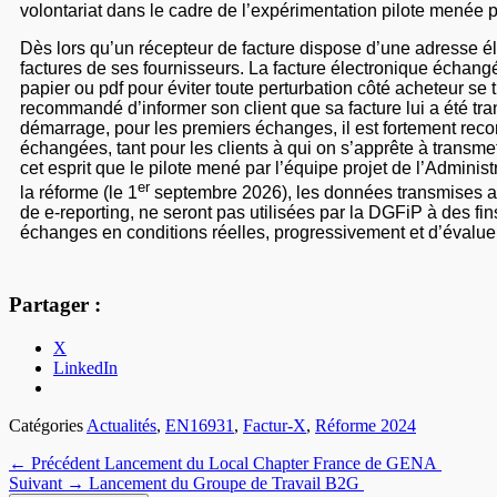
volontariat dans le cadre de l’expérimentation pilote menée pa
Dès lors qu’un récepteur de facture dispose d’une adresse éle
factures de ses fournisseurs. La facture électronique échangée
papier ou pdf pour éviter toute perturbation côté acheteur se 
recommandé d’informer son client que sa facture lui a été tran
démarrage, pour les premiers échanges, il est fortement recom
échangées, tant pour les clients à qui on s’apprête à transm
cet esprit que le pilote mené par l’équipe projet de l’Adminis
er
la réforme (le 1
septembre 2026), les données transmises au
de e-reporting, ne seront pas utilisées par la DGFiP à des fin
échanges en conditions réelles, progressivement et d’évaluer
Partager :
X
LinkedIn
Catégories
Actualités
,
EN16931
,
Factur-X
,
Réforme 2024
← Précédent
Lancement du Local Chapter France de GENA
Suivant →
Lancement du Groupe de Travail B2G