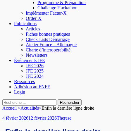
Programme & Préparation
Challenge Hackathon
Implémenter Factur-X
Order-X
Publications
Articles
Fiches bonnes pratiques
Check-Lists Démarrage
Atelier France – Allemagne
Charte d’interopérabilité
Newsletters
Événements JFE
JFE 2026
JFE 2025
JFE 2024
Ressources
Adhésion au FNFE
Login
Accueil
>
Actualités
>
Enfin la dernière ligne droite
4 février 2026
12 février 2026
Therese