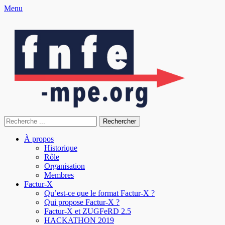
Menu
fnfe-mpe.org
L'envol de la facture électronique
À propos
Historique
Rôle
Organisation
Membres
Factur-X
Qu’est-ce que le format Factur-X ?
Qui propose Factur-X ?
Factur-X et ZUGFeRD 2.5
HACKATHON 2019