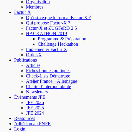
Organisation
Membres
Factur-X
Qu’est-ce que le format Factur-X ?
Qui propose Factur-X ?
Factur-X et ZUGFeRD 2.5
HACKATHON 2019
Programme & Préparation
Challenge Hackathon
Implémenter Factur-X
Order-X
Publications
Articles
Fiches bonnes pratiques
Check-Lists Démarrage
Atelier France – Allemagne
Charte d’interopérabilité
Newsletters
Événements JFE
JFE 2026
JFE 2025
JFE 2024
Ressources
Adhésion au FNFE
Login