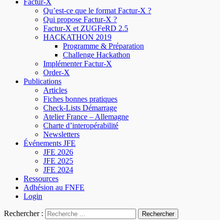
Factur-X
Qu’est-ce que le format Factur-X ?
Qui propose Factur-X ?
Factur-X et ZUGFeRD 2.5
HACKATHON 2019
Programme & Préparation
Challenge Hackathon
Implémenter Factur-X
Order-X
Publications
Articles
Fiches bonnes pratiques
Check-Lists Démarrage
Atelier France – Allemagne
Charte d’interopérabilité
Newsletters
Événements JFE
JFE 2026
JFE 2025
JFE 2024
Ressources
Adhésion au FNFE
Login
Rechercher :