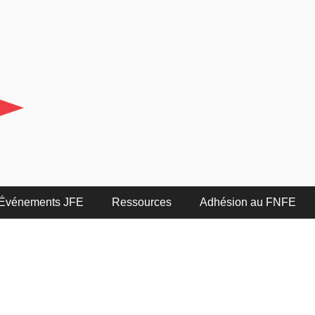
Événements JFE
Ressources
Adhésion au FNFE