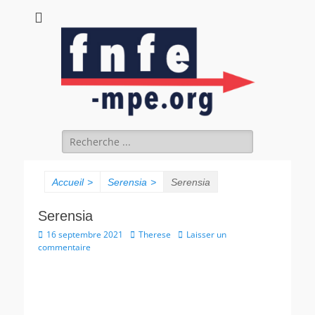
fnfe-mpe.org
L'envol de la facture électronique
Accueil
>
Serensia
>
Serensia
Serensia
16 septembre 2021
Therese
Laisser un
commentaire