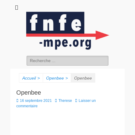
fnfe-mpe.org
L'envol de la facture électronique
Accueil
>
Openbee
>
Openbee
Openbee
16 septembre 2021
Therese
Laisser un
commentaire