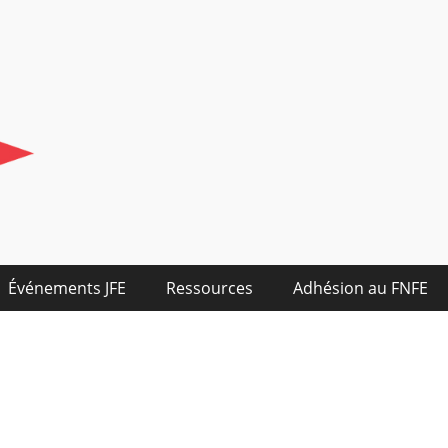
Événements JFE
Ressources
Adhésion au FNFE