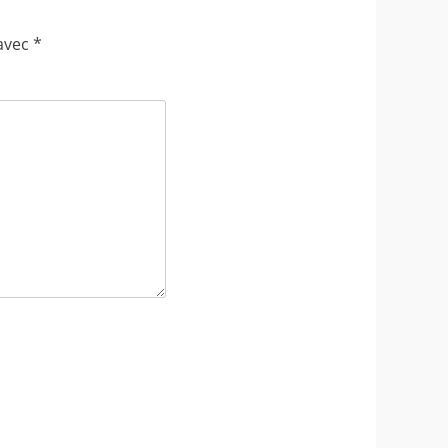
 avec
*