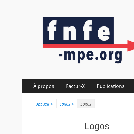
fnfe-mpe.org
L'envol de la facture électronique
À propos
Factur-X
Publications
Accueil
>
Logos
>
Logos
Logos