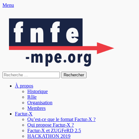
Menu
fnfe-mpe.org
L'envol de la facture électronique
À propos
Historique
Rôle
Organisation
Membres
Factur-X
Qu’est-ce que le format Factur-X ?
Qui propose Factur-X ?
Factur-X et ZUGFeRD 2.5
HACKATHON 2019