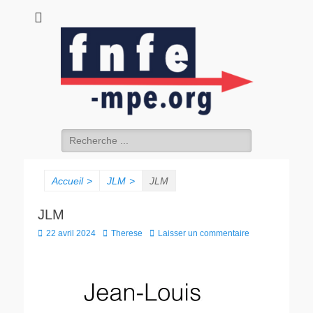
fnfe-mpe.org
L'envol de la facture électronique
Accueil
>
JLM
>
JLM
JLM
22 avril 2024
Therese
Laisser un commentaire