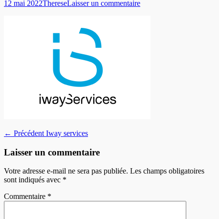
Posted
Author
12 mai 2022
Therese
Laisser un commentaire
on
Navigation
Article
← Précédent
Iway services
précédent :
de
Laisser un commentaire
l’article
Votre adresse e-mail ne sera pas publiée.
Les champs obligatoires
sont indiqués avec
*
Commentaire
*