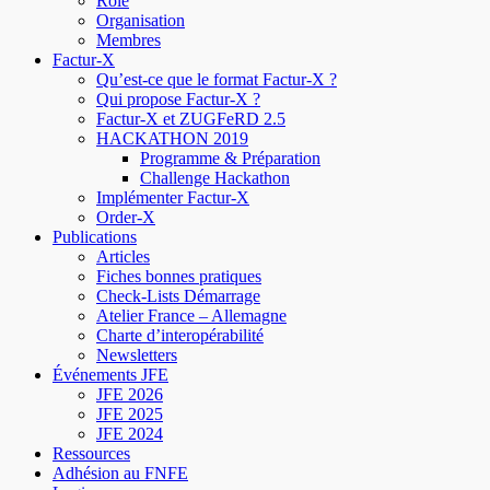
Rôle
Organisation
Membres
Factur-X
Qu’est-ce que le format Factur-X ?
Qui propose Factur-X ?
Factur-X et ZUGFeRD 2.5
HACKATHON 2019
Programme & Préparation
Challenge Hackathon
Implémenter Factur-X
Order-X
Publications
Articles
Fiches bonnes pratiques
Check-Lists Démarrage
Atelier France – Allemagne
Charte d’interopérabilité
Newsletters
Événements JFE
JFE 2026
JFE 2025
JFE 2024
Ressources
Adhésion au FNFE