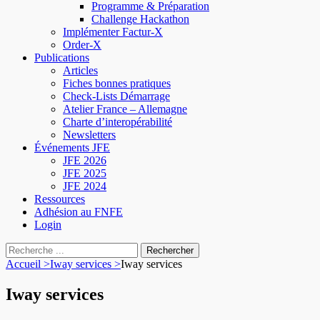
Programme & Préparation
Challenge Hackathon
Implémenter Factur-X
Order-X
Publications
Articles
Fiches bonnes pratiques
Check-Lists Démarrage
Atelier France – Allemagne
Charte d’interopérabilité
Newsletters
Événements JFE
JFE 2026
JFE 2025
JFE 2024
Ressources
Adhésion au FNFE
Login
Rechercher :
Accueil
>
Iway services
>
Iway services
Iway services