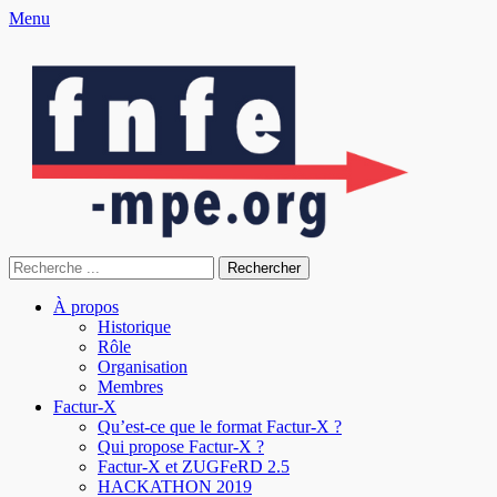
Menu
fnfe-mpe.org
L'envol de la facture électronique
Rechercher :
Menu
Aller
À propos
au
Historique
principal
contenu
Rôle
Organisation
Membres
Factur-X
Qu’est-ce que le format Factur-X ?
Qui propose Factur-X ?
Factur-X et ZUGFeRD 2.5
HACKATHON 2019