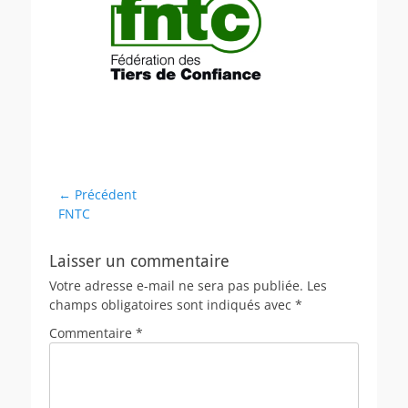
Navigation
← Précédent
Article
FNTC
de
précédent :
l’article
Laisser un commentaire
Votre adresse e-mail ne sera pas publiée.
Les
champs obligatoires sont indiqués avec
*
Commentaire
*