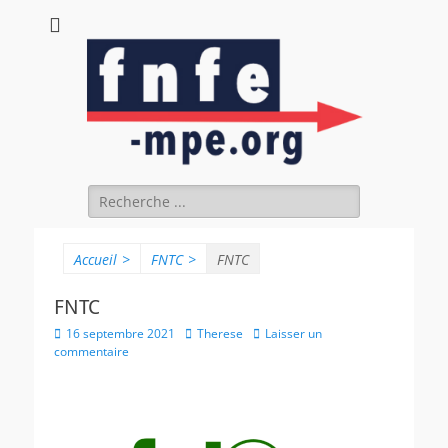
fnfe-mpe.org
L'envol de la facture électronique
Rechercher :
Accueil
>
FNTC
>
FNTC
FNTC
Posted
Author
16 septembre 2021
Therese
Laisser un
on
commentaire