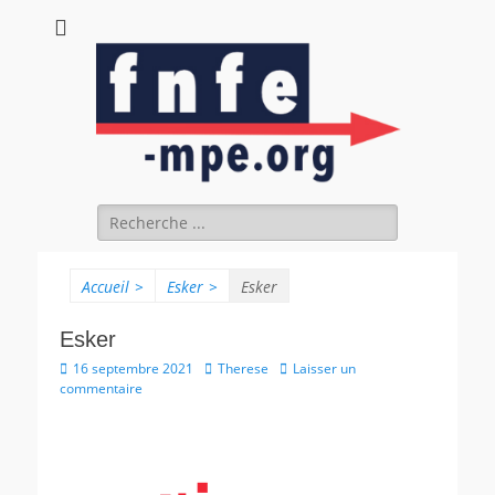
fnfe-mpe.org
L'envol de la facture électronique
Accueil
>
Esker
>
Esker
Esker
16 septembre 2021
Therese
Laisser un
commentaire