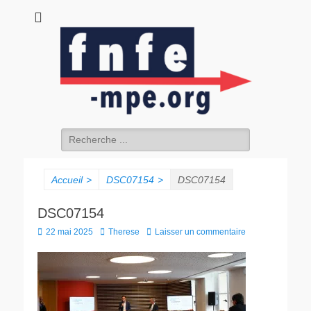
fnfe-mpe.org
L'envol de la facture électronique
Accueil
>
DSC07154
>
DSC07154
DSC07154
22 mai 2025
Therese
Laisser un commentaire