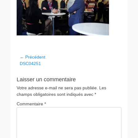
Navigation
← Précédent
Article
DSC04251
de
précédent :
l’article
Laisser un commentaire
Votre adresse e-mail ne sera pas publiée.
Les
champs obligatoires sont indiqués avec
*
Commentaire
*