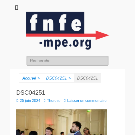
fnfe-mpe.org
L'envol de la facture électronique
Rechercher :
Accueil
>
DSC04251
>
DSC04251
DSC04251
Posted
Author
25 juin 2024
Therese
Laisser un commentaire
on