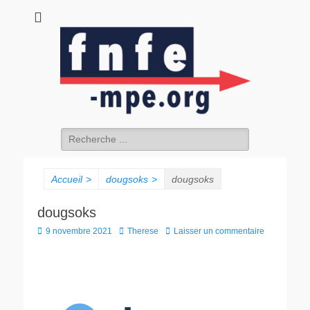
fnfe-mpe.org
L'envol de la facture électronique
Accueil
>
dougsoks
>
dougsoks
dougsoks
9 novembre 2021
Therese
Laisser un commentaire