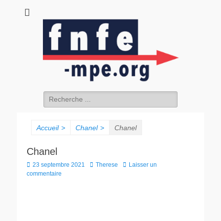
fnfe-mpe.org
L'envol de la facture électronique
Accueil
>
Chanel
>
Chanel
Chanel
23 septembre 2021
Therese
Laisser un
commentaire