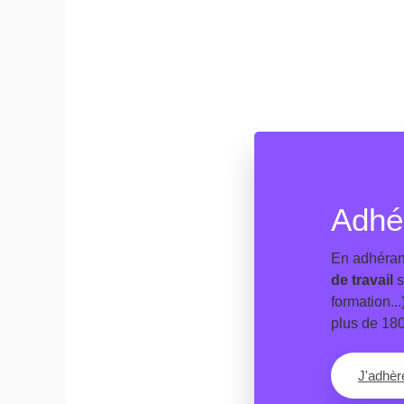
Adhé
En adhérant
de travail
s
formation..
plus de 18
J'adhè