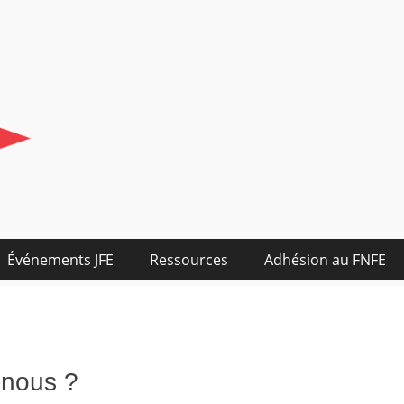
Événements JFE
Ressources
Adhésion au FNFE
nous ?