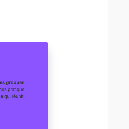
es groupes
nes pratique,
ue
qui réunit