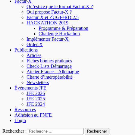
Factur-X
Qu’est-ce que le format Factur-X ?
Qui propose Factur-X ?
Factur-X et ZUGFeRD 2.5
HACKATHON 2019
Programme & Préparation
Challenge Hackathon
Implémenter Factur-X
Order-X
Publications
Articles
Fiches bonnes pratiques
Check-Lists Démarrage
Atelier France – Allemagne
Charte d’interopérabilité
Newsletters
Événements JFE
JFE 2026
JFE 2025
JFE 2024
Ressources
Adhésion au FNFE
Login
Rechercher :