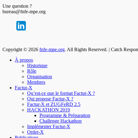
Une question ?
bureau@fnfe-mpe.org
Copyright © 2026
fnfe-mpe.org
. All Rights Reserved. | Catch Respo
À propos
Historique
Rôle
Organisation
Membres
Factur-X
Qu’est-ce que le format Factur-X ?
Qui propose Factur-X ?
Factur-X et ZUGFeRD 2.5
HACKATHON 2019
Programme & Préparation
Challenge Hackathon
Implémenter Factur-X
Order-X
Publications