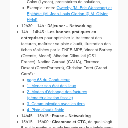
Colas (Lyreco), prestataires de solutions, …
Exemple : entre
Qweeby (M. Eric Wanscoor) et
Epithète (M. Jean-Louis Glorian @ M. Olivier
Hélal)
12h30 – 14h :
Déjeuner – Networking
14h – 14h45 :
Les bonnes pratiques en
entreprises
pour optimiser le traitement des
factures, maîtriser sa piste d’audit, illustration des
fiches réalisées par le FNFE-MPE, Vincent Barbey
(Ocentis, Medef), Aihedan Dilimulati (GS1
France), Nadine Garaud (GALIA), Florence
Dexant (CrossPartners), Christine Foret (Grand
Carré) :
page 68 du Conducteur
1. Mener son état des lieux
2. Modes d’échange des factures
(dématérialisation fiscale)
3. Communication avec les tiers
4. Piste d’audit fiable
14h45 – 15h15 :
Pause – Networking
15h15 – 16h00 :
Clearance et CTC
, de quoi s’agit
il, qui le pratique, quels impacts sur le déploiement